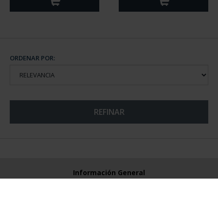
ORDENAR POR:
REFINAR
Información General
Contacto
Preguntas Frequentes (FAQs)
Aviso Legal