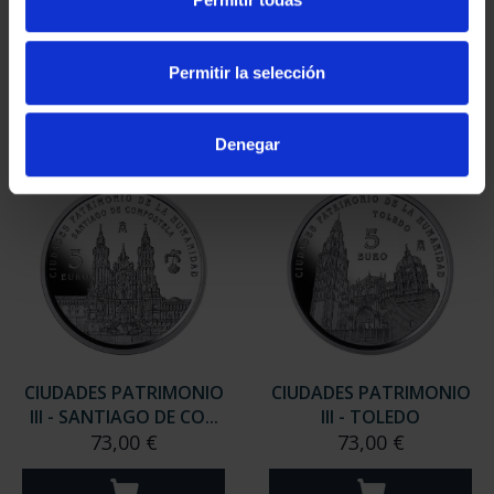
III - TARRAGONA
III - SEGOVIA
73,00 €
73,00 €
Permitir la selección
Denegar
CIUDADES PATRIMONIO
CIUDADES PATRIMONIO
III - SANTIAGO DE CO...
III - TOLEDO
73,00 €
73,00 €