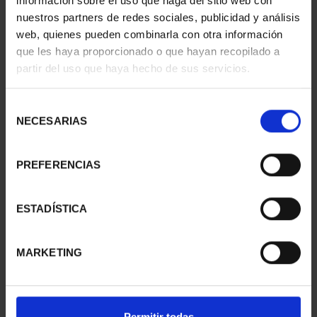
información sobre el uso que haga del sitio web con
nuestros partners de redes sociales, publicidad y análisis
web, quienes pueden combinarla con otra información
que les haya proporcionado o que hayan recopilado a
CIUDADES PATRIMONIO
CIUDADES PATRIMONIO
partir del uso que haya hecho de sus servicios.
II - CUENCA
II - SALAMANCA
73,00 €
73,00 €
Selección
NECESARIAS
de
consentimiento
PREFERENCIAS
ESTADÍSTICA
MARKETING
CIUDADES PATRIMONIO
CIUDADES PATRIMONIO
Permitir todas