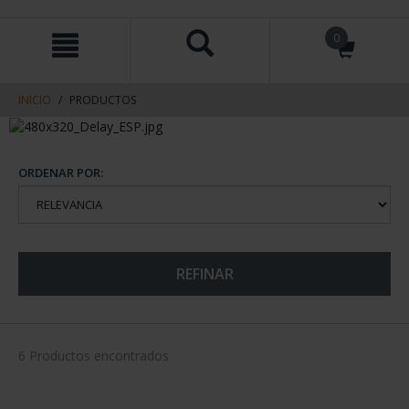
saltar
Saltar
0
al
al
contenido
men
de
navegacin
INICIO
PRODUCTOS
ORDENAR POR:
REFINAR
6 Productos encontrados