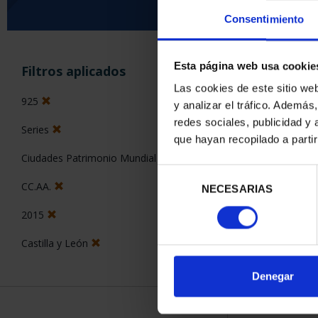
Consentimiento
ORDENAR POR:
Esta página web usa cookie
Filtros aplicados
Las cookies de este sitio we
925
y analizar el tráfico. Ademá
redes sociales, publicidad y
Series
2 Productos en
que hayan recopilado a parti
Ciudades Patrimonio Mundial
Selección
CC.AA.
NECESARIAS
de
consentimiento
2015
Castilla y León
Denegar