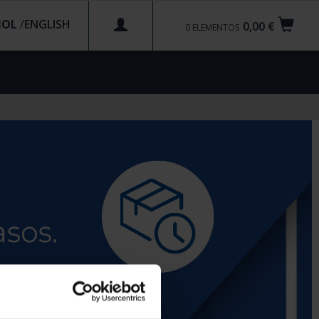
ÑOL
/
0,00 €
0
ELEMENTOS