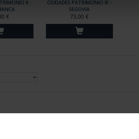
RIMONIO II -
CIUDADES PATRIMONIO III -
MANCA
SEGOVIA
00 €
73,00 €
nes Legales
|
|
Ayuda
|