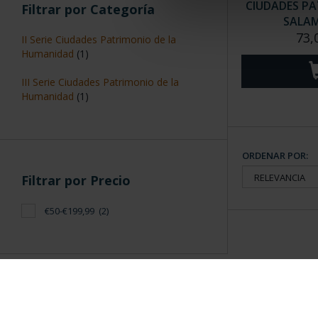
CIUDADES PAT
Filtrar por Categoría
SALA
73,
II Serie Ciudades Patrimonio de la
Humanidad
(1)
III Serie Ciudades Patrimonio de la
Humanidad
(1)
ORDENAR POR:
Filtrar por Precio
€50-€199,99
(2)
Información General
Contacto
|
Preguntas Frequentes (FAQs)
|
Aviso Legal
|
Condicio