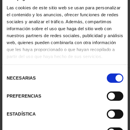
Las cookies de este sitio web se usan para personalizar
el contenido y los anuncios, ofrecer funciones de redes
ORDENAR POR:
sociales y analizar el tráfico. Además, compartimos
información sobre el uso que haga del sitio web con
nuestros partners de redes sociales, publicidad y análisis
web, quienes pueden combinarla con otra información
que les haya proporcionado o que hayan recopilado a
REFINAR
partir del uso que haya hecho de sus servicios.
Selección
2 Productos encontrados
NECESARIAS
de
consentimiento
PREFERENCIAS
ESTADÍSTICA