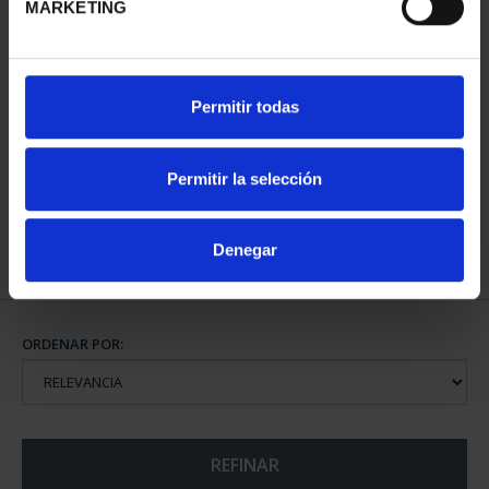
MARKETING
PATRIMONIO
PATRIMONIO
Permitir todas
NACIONAL I - EL
NACIONAL II - PALACIO
ESCORIAL
REAL DE...
73,00 €
73,00 €
Permitir la selección
Denegar
ORDENAR POR:
REFINAR