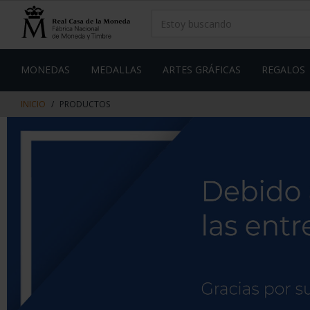
saltar
Saltar
al
al
contenido
men
de
navegacin
MONEDAS
MEDALLAS
ARTES GRÁFICAS
REGALOS
INICIO
PRODUCTOS