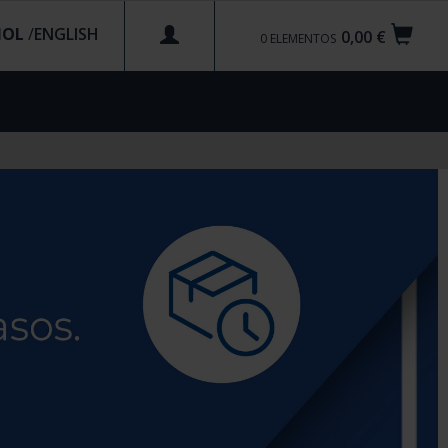
ÑOL
/
0,00 €
0
ELEMENTOS