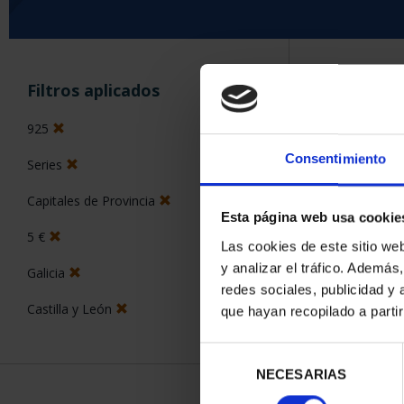
ORDENAR POR:
Filtros aplicados
925
Consentimiento
Series
5 Productos en
Capitales de Provincia
Esta página web usa cookie
5 €
Las cookies de este sitio we
y analizar el tráfico. Ademá
Galicia
redes sociales, publicidad y
Castilla y León
que hayan recopilado a parti
Selección
NECESARIAS
de
consentimiento