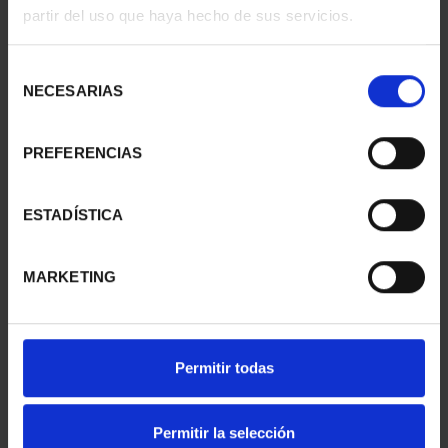
partir del uso que haya hecho de sus servicios.
Selección
NECESARIAS
de
consentimiento
PREFERENCIAS
CAPITALES ESPAÑOLAS
CAPITALES ESPAÑOLAS
- PONTEVEDRA
- HUELVA
ESTADÍSTICA
73,00 €
73,00 €
MARKETING
Permitir todas
Permitir la selección