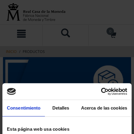
saltar
Saltar
0
al
al
contenido
men
de
navegacin
INICIO
PRODUCTOS
Consentimiento
Detalles
Acerca de las cookies
Esta página web usa cookies