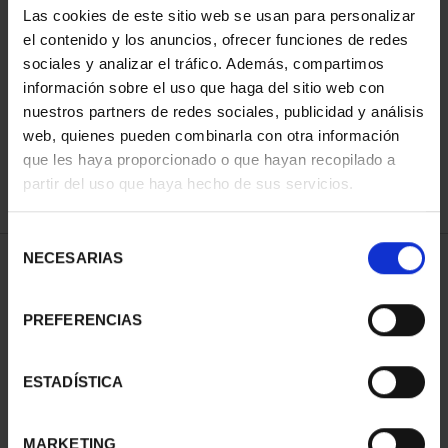
Las cookies de este sitio web se usan para personalizar
el contenido y los anuncios, ofrecer funciones de redes
sociales y analizar el tráfico. Además, compartimos
ORDENAR POR:
información sobre el uso que haga del sitio web con
nuestros partners de redes sociales, publicidad y análisis
web, quienes pueden combinarla con otra información
que les haya proporcionado o que hayan recopilado a
REFINAR
partir del uso que haya hecho de sus servicios.
Selección
NECESARIAS
de
1 Productos encontrados
consentimiento
PREFERENCIAS
ESTADÍSTICA
MARKETING