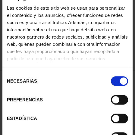
Las cookies de este sitio web se usan para personalizar
el contenido y los anuncios, ofrecer funciones de redes
ORDENAR POR:
sociales y analizar el tráfico. Además, compartimos
información sobre el uso que haga del sitio web con
nuestros partners de redes sociales, publicidad y análisis
web, quienes pueden combinarla con otra información
que les haya proporcionado o que hayan recopilado a
REFINAR
partir del uso que haya hecho de sus servicios.
Selección
1 Productos encontrados
NECESARIAS
de
consentimiento
PREFERENCIAS
ESTADÍSTICA