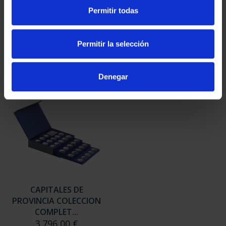
SUSCRIPCIÓN
SUSCRIPCIÓN
Permitir todas
CAPITALES DE
CAPITALES DE
PROVINCIA 3
PROVINCIA 4
949,00 €
949,00 €
Permitir la selección
Sólo para usuarios
Sólo para usuarios
registrados
registrados
Denegar
CAPITALES DE
PROVINCIA COLECCION
COMPLET...
3.796,00 €