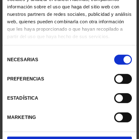
información sobre el uso que haga del sitio web con
nuestros partners de redes sociales, publicidad y análisis
web, quienes pueden combinarla con otra información
SUSCRIPCIÓN
SUSCRIPCIÓN
que les haya proporcionado o que hayan recopilado a
CAPITALES DE
CAPITALES DE
partir del uso que haya hecho de sus servicios.
PROVINCIA 1
PROVINCIA 2
949,00 €
949,00 €
Selección
Sólo para usuarios
Sólo para usuarios
NECESARIAS
de
registrados
registrados
consentimiento
PREFERENCIAS
ESTADÍSTICA
MARKETING