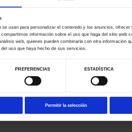
s
b se usan para personalizar el contenido y los anuncios, ofrecer
s, compartimos información sobre el uso que haga del sitio web 
 análisis web, quienes pueden combinarla con otra información q
CAPITALES DE
SUSCRIPCIÓN CAPITALES DE
SUSC
r del uso que haya hecho de sus servicios.
NCIA 1
PROVINCIA 2
00 €
949,00 €
ios registrados
Sólo para usuarios registrados
Sólo 
PREFERENCIAS
ESTADÍSTICA
Permitir la selección