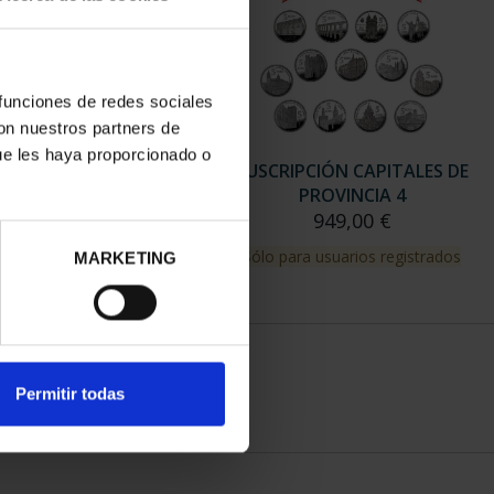
 funciones de redes sociales
con nuestros partners de
ue les haya proporcionado o
RIPCIÓN CAPITALES DE
SUSCRIPCIÓN CAPITALES DE
PROVINCIA 3
PROVINCIA 4
949,00 €
949,00 €
para usuarios registrados
Sólo para usuarios registrados
MARKETING
Permitir todas