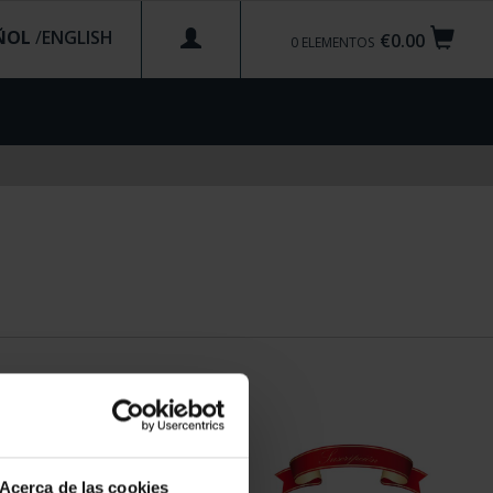
ÑOL
/
€0.00
0
ELEMENTOS
Acerca de las cookies