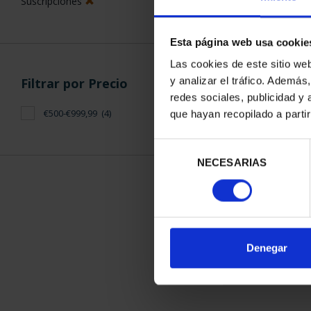
Suscripciones
Esta página web usa cookie
Las cookies de este sitio we
y analizar el tráfico. Ademá
Filtrar por Precio
redes sociales, publicidad y
SUSCRIPCIÓN 
€500-€999,99
(4)
que hayan recopilado a parti
PROVI
949,
Selección
Sólo para usuar
NECESARIAS
de
consentimiento
ORDENAR POR:
Denegar