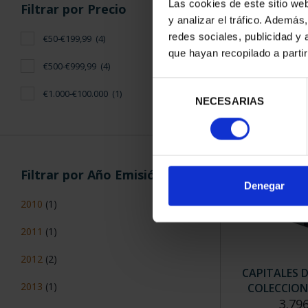
Las cookies de este sitio we
Filtrar por Precio
y analizar el tráfico. Ademá
redes sociales, publicidad y
€50-€199,99
(4)
SUSCRIPCIÓN
que hayan recopilado a parti
PROVI
€500-€999,99
(4)
949
Selección
€1.000-€100.000
(1)
Sólo para usua
NECESARIAS
de
consentimiento
Filtrar por Año Emisión
Denegar
2010
(1)
2011
(1)
2012
(2)
CAPITALES 
2013
(1)
COLECCION
3.79