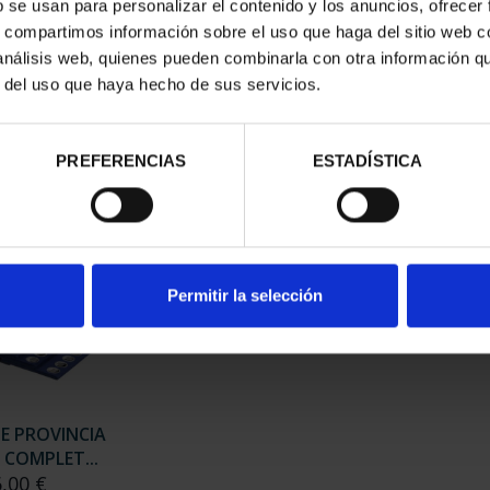
b se usan para personalizar el contenido y los anuncios, ofrecer
s, compartimos información sobre el uso que haga del sitio web 
 análisis web, quienes pueden combinarla con otra información q
 CAPITALES DE
SUSCRIPCIÓN CAPITALES DE
SUSC
r del uso que haya hecho de sus servicios.
NCIA 1
PROVINCIA 2
,00 €
949,00 €
rios registrados
Sólo para usuarios registrados
Sólo 
PREFERENCIAS
ESTADÍSTICA
Permitir la selección
DE PROVINCIA
 COMPLET...
6,00 €