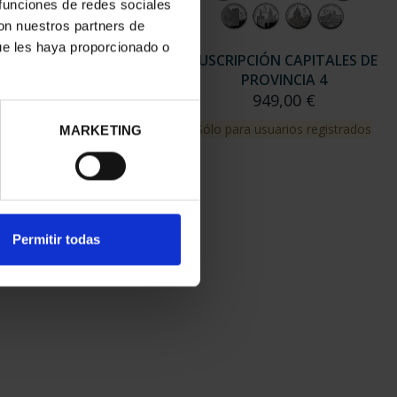
 funciones de redes sociales
con nuestros partners de
ue les haya proporcionado o
RIPCIÓN CAPITALES DE
SUSCRIPCIÓN CAPITALES DE
PROVINCIA 3
PROVINCIA 4
949,00 €
949,00 €
para usuarios registrados
Sólo para usuarios registrados
MARKETING
Permitir todas