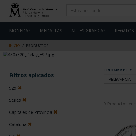
saltar
Saltar
al
al
contenido
men
de
navegacin
MONEDAS
MEDALLAS
ARTES GRÁFICAS
REGALOS
INICIO
PRODUCTOS
ORDENAR POR:
Filtros aplicados
925
Series
9 Productos en
Capitales de Provincia
Cataluña