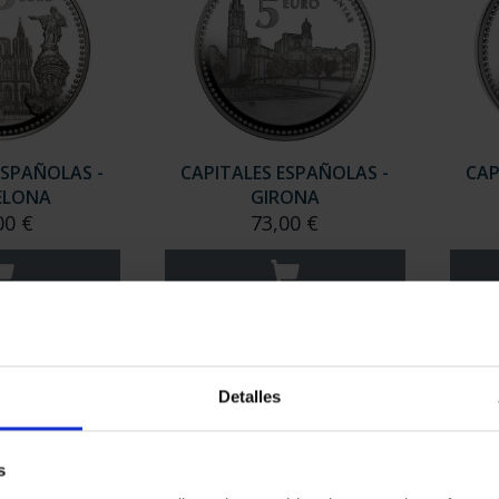
ESPAÑOLAS -
CAPITALES ESPAÑOLAS -
CAP
ELONA
GIRONA
00 €
73,00 €
Detalles
s