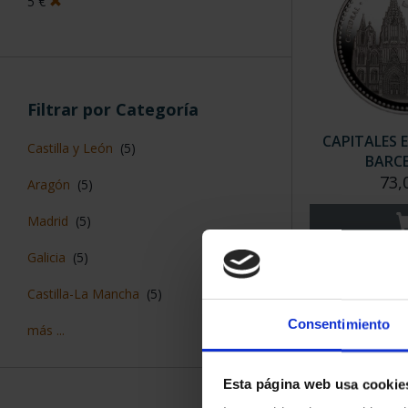
5 €
Filtrar por Categoría
CAPITALES 
Castilla y León
(5)
BARC
73,
Aragón
(5)
Madrid
(5)
Galicia
(5)
Castilla-La Mancha
(5)
Consentimiento
más ...
Esta página web usa cookie