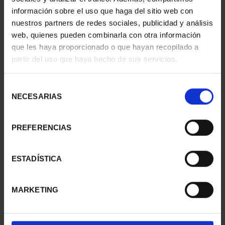
información sobre el uso que haga del sitio web con
nuestros partners de redes sociales, publicidad y análisis
web, quienes pueden combinarla con otra información
SUSCRIPCIÓN
SUSCRIPCIÓN
que les haya proporcionado o que hayan recopilado a
CAPITALES DE
CAPITALES DE
partir del uso que haya hecho de sus servicios.
PROVINCIA 1
PROVINCIA 2
949,00 €
949,00 €
Selección
Sólo para usuarios
Sólo para usuarios
NECESARIAS
de
registrados
registrados
consentimiento
PREFERENCIAS
ESTADÍSTICA
MARKETING