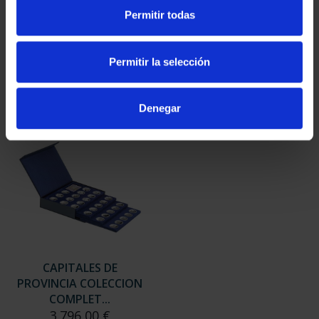
SUSCRIPCIÓN
SUSCRIPCIÓN
Permitir todas
CAPITALES DE
CAPITALES DE
PROVINCIA 3
PROVINCIA 4
949,00 €
949,00 €
Permitir la selección
Sólo para usuarios
Sólo para usuarios
registrados
registrados
Denegar
CAPITALES DE
PROVINCIA COLECCION
COMPLET...
3.796,00 €