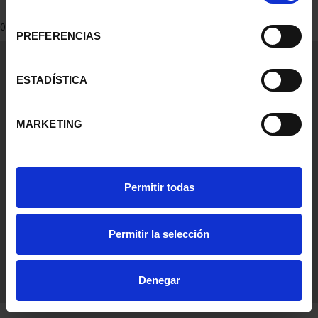
consentimiento
0 Productos encontrados
PREFERENCIAS
Información General
Contacto
ESTADÍSTICA
Preguntas Frequentes (FAQs)
Aviso Legal
MARKETING
Condiciones Legales
Ayuda
Permitir todas
Permitir la selección
Denegar