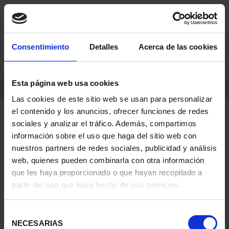
saltar
Saltar
Consentimiento
Detalles
Acerca de las cookies
0
al
al
contenido
men
de
Esta página web usa cookies
navegacin
INICIO
PRODUCTOS
Las cookies de este sitio web se usan para personalizar
el contenido y los anuncios, ofrecer funciones de redes
sociales y analizar el tráfico. Además, compartimos
información sobre el uso que haga del sitio web con
nuestros partners de redes sociales, publicidad y análisis
web, quienes pueden combinarla con otra información
que les haya proporcionado o que hayan recopilado a
partir del uso que haya hecho de sus servicios.
Selección
NECESARIAS
de