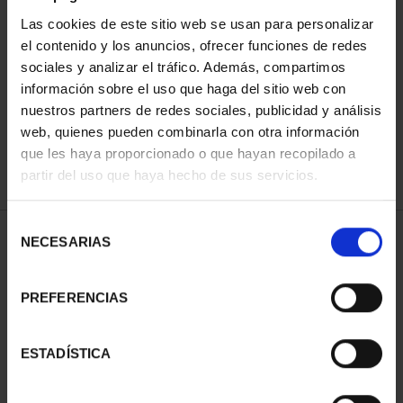
Las cookies de este sitio web se usan para personalizar
el contenido y los anuncios, ofrecer funciones de redes
ORDENAR POR:
sociales y analizar el tráfico. Además, compartimos
información sobre el uso que haga del sitio web con
nuestros partners de redes sociales, publicidad y análisis
web, quienes pueden combinarla con otra información
que les haya proporcionado o que hayan recopilado a
REFINAR
partir del uso que haya hecho de sus servicios.
Selección
1 Productos encontrados
NECESARIAS
de
consentimiento
PREFERENCIAS
ESTADÍSTICA