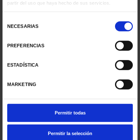
partir del uso que haya hecho de sus servicios.
II- MÉRIDA
II - LA LAGUNA
73,00 €
73,00 €
Selección
NECESARIAS
de
consentimiento
PREFERENCIAS
ESTADÍSTICA
MARKETING
CIUDADES PATRIMONIO
CIUDADES PATRIMONIO
Permitir todas
II - SALAMANCA
III - TARRAGONA
73,00 €
73,00 €
Permitir la selección