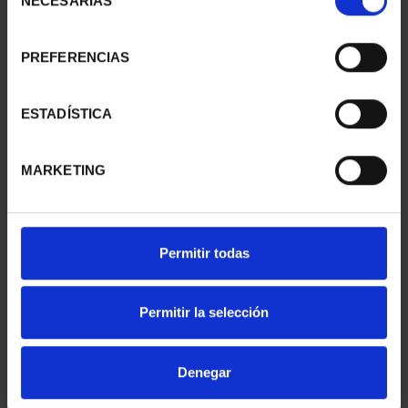
NECESARIAS
de
consentimiento
PREFERENCIAS
SUSCRIPCIÓN
SUSCRIPCIÓN
CAPITALES DE
CAPITALES DE
PROVINCIA 1
PROVINCIA 2
ESTADÍSTICA
949,00 €
949,00 €
Sólo para usuarios
Sólo para usuarios
MARKETING
registrados
registrados
Permitir todas
Permitir la selección
Denegar