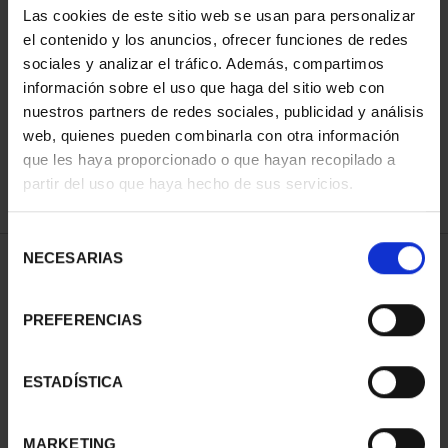
Las cookies de este sitio web se usan para personalizar
el contenido y los anuncios, ofrecer funciones de redes
sociales y analizar el tráfico. Además, compartimos
ORDENAR POR:
información sobre el uso que haga del sitio web con
nuestros partners de redes sociales, publicidad y análisis
web, quienes pueden combinarla con otra información
que les haya proporcionado o que hayan recopilado a
REFINAR
partir del uso que haya hecho de sus servicios.
Selección
NECESARIAS
de
1 Productos encontrados
consentimiento
PREFERENCIAS
ESTADÍSTICA
MARKETING