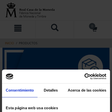
saltar
Saltar
0
al
al
contenido
men
de
navegacin
INICIO
PRODUCTOS
Consentimiento
Detalles
Acerca de las cookies
Esta página web usa cookies