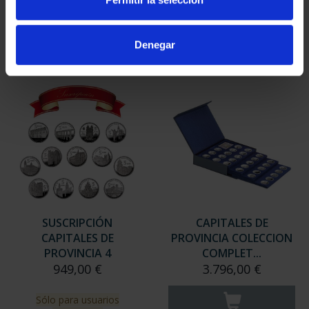
949,00 €
949,00 €
Sólo para usuarios
Sólo para usuarios
Denegar
registrados
registrados
SUSCRIPCIÓN
CAPITALES DE
CAPITALES DE
PROVINCIA COLECCION
PROVINCIA 4
COMPLET...
949,00 €
3.796,00 €
Sólo para usuarios