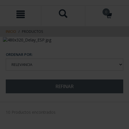
saltar
Saltar
0
al
al
contenido
men
de
navegacin
INICIO
PRODUCTOS
ORDENAR POR:
REFINAR
10 Productos encontrados