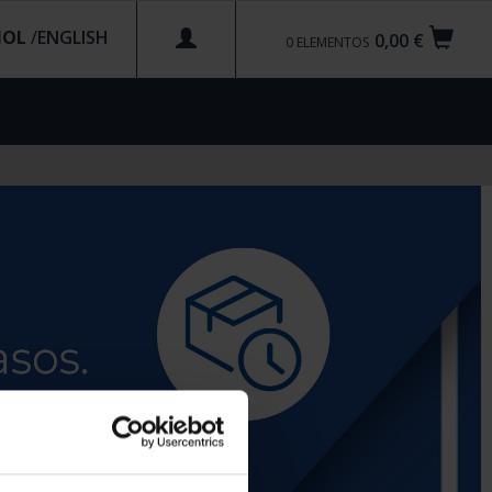
ÑOL
/
0,00 €
0
ELEMENTOS