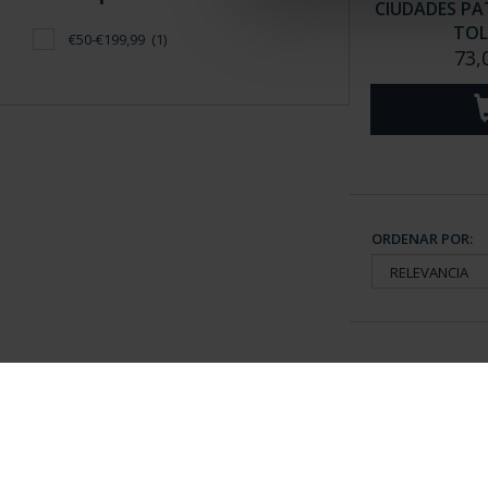
CIUDADES PAT
TOL
€50-€199,99
(1)
73,
ORDENAR POR:
Información General
Contacto
|
Preguntas Frequentes (FAQs)
|
Aviso Legal
|
Condicio