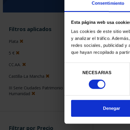
Consentimiento
Esta página web usa cookie
ORDENAR POR:
Filtros aplicados
Las cookies de este sitio we
y analizar el tráfico. Ademá
Plata
redes sociales, publicidad y
que hayan recopilado a parti
5 €
1 Productos en
CC.AA.
Selección
NECESARIAS
de
Castilla-La Mancha
consentimiento
III Serie Ciudades Patrimonio de la
Humanidad
Denegar
Filtrar por Precio