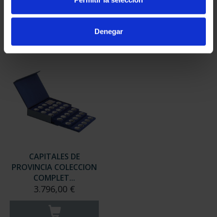
949,00 €
949,00 €
Sólo para usuarios
Sólo para usuarios
Denegar
registrados
registrados
CAPITALES DE
PROVINCIA COLECCION
COMPLET...
3.796,00 €