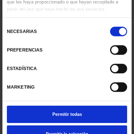
que les haya proporcionado o que hayan recopilado a
SUSCRIPCIÓN
SUSCRIPCIÓN
partir del uso que haya hecho de sus servicios.
CAPITALES DE
CAPITALES DE
PROVINCIA 1
PROVINCIA 2
Selección
949,00 €
949,00 €
NECESARIAS
de
Sólo para usuarios
Sólo para usuarios
consentimiento
registrados
registrados
PREFERENCIAS
ESTADÍSTICA
MARKETING
Permitir todas
SUSCRIPCIÓN
SUSCRIPCIÓN
CAPITALES DE
CAPITALES DE
PROVINCIA 3
PROVINCIA 4
Permitir la selección