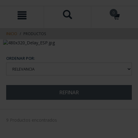
saltar
Saltar
0
al
al
contenido
men
de
navegacin
INICIO
PRODUCTOS
ORDENAR POR:
REFINAR
9 Productos encontrados