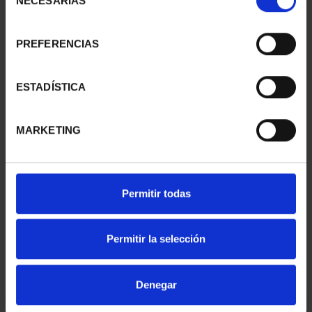
NECESARIAS
de
consentimiento
PREFERENCIAS
SUSCRIPCIÓN
SUSCRIPCIÓN
CAPITALES DE
CAPITALES DE
PROVINCIA 1
PROVINCIA 2
ESTADÍSTICA
949,00 €
949,00 €
Sólo para usuarios
Sólo para usuarios
MARKETING
registrados
registrados
Permitir todas
Permitir la selección
Denegar