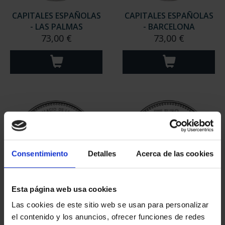
CAPITALES ESPAÑOLAS
CAPITALES ESPAÑOLAS
- LAS PALMAS
- BARCELONA
73,00 €
73,00 €
Consentimiento
Detalles
Acerca de las cookies
Esta página web usa cookies
CAPITALES ESPAÑOLAS
CAPITALES ESPAÑOLAS
Las cookies de este sitio web se usan para personalizar
- CEUTA
- MADRID
el contenido y los anuncios, ofrecer funciones de redes
73,00 €
73,00 €