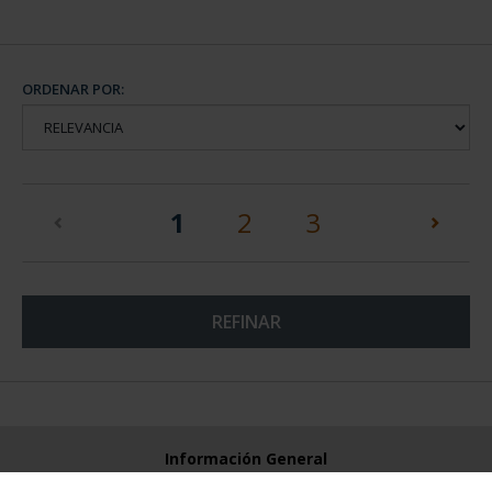
ORDENAR POR:
(current)
1
2
3
REFINAR
Información General
Contacto