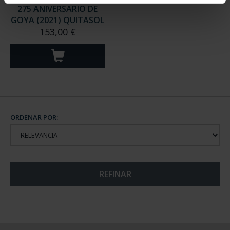
275 ANIVERSARIO DE
GOYA (2021) QUITASOL
153,00 €
ORDENAR POR:
REFINAR