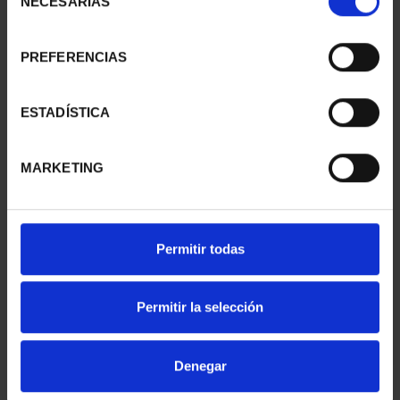
NECESARIAS
de
consentimiento
PREFERENCIAS
275 ANIVERSARIO DE
275 ANIVERSARIO DE
GOYA (2021) PERRO
GOYA (2021) LA
153,00 €
COMETA
ESTADÍSTICA
153,00 €
MARKETING
Permitir todas
Permitir la selección
Denegar