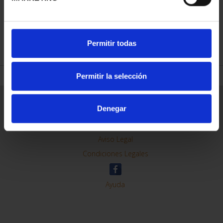
REFINAR
Permitir todas
Permitir la selección
Información General
Denegar
Contacto
Preguntas Frequentes (FAQs)
Aviso Legal
Condiciones Legales
Ayuda