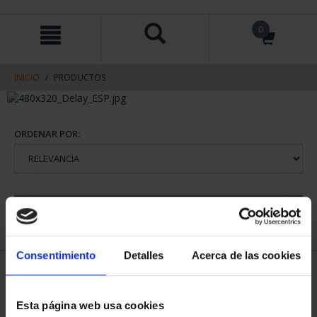
saltar
Saltar
0
al
al
contenido
men
de
navegacin
INICIO
PRODUCTOS
ORDENAR POR:
REFINAR
Consentimiento
Detalles
Acerca de las cookies
1 Productos encontrados
Esta página web usa cookies