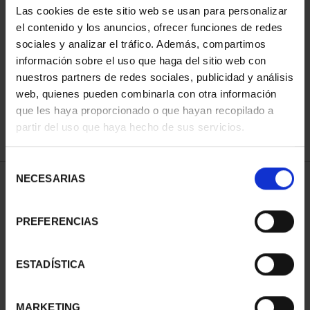
Las cookies de este sitio web se usan para personalizar
el contenido y los anuncios, ofrecer funciones de redes
sociales y analizar el tráfico. Además, compartimos
ORDENAR POR:
información sobre el uso que haga del sitio web con
nuestros partners de redes sociales, publicidad y análisis
web, quienes pueden combinarla con otra información
que les haya proporcionado o que hayan recopilado a
REFINAR
partir del uso que haya hecho de sus servicios.
Selección
NECESARIAS
de
1 Productos encontrados
consentimiento
PREFERENCIAS
ESTADÍSTICA
MARKETING