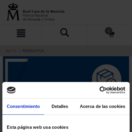
saltar
Saltar
0
al
al
contenido
men
de
navegacin
INICIO
PRODUCTOS
Consentimiento
Detalles
Acerca de las cookies
Esta página web usa cookies