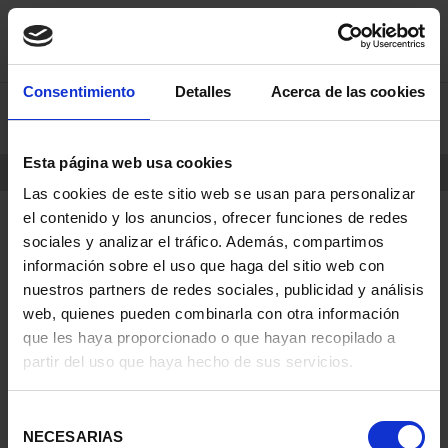
saltar
Saltar
Consentimiento
Detalles
Acerca de las cookies
0
al
al
contenido
men
de
Esta página web usa cookies
navegacin
INICIO
PRODUCTOS
Las cookies de este sitio web se usan para personalizar
el contenido y los anuncios, ofrecer funciones de redes
sociales y analizar el tráfico. Además, compartimos
información sobre el uso que haga del sitio web con
nuestros partners de redes sociales, publicidad y análisis
web, quienes pueden combinarla con otra información
que les haya proporcionado o que hayan recopilado a
partir del uso que haya hecho de sus servicios.
Selección
NECESARIAS
de