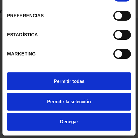
consentimiento
0 Productos encontrados
PREFERENCIAS
Información General
Contacto
ESTADÍSTICA
Preguntas Frequentes (FAQs)
Aviso Legal
MARKETING
Condiciones Legales
Ayuda
Permitir todas
Permitir la selección
Denegar