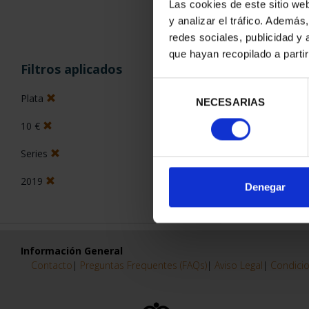
Las cookies de este sitio we
y analizar el tráfico. Ademá
0 Productos encon
redes sociales, publicidad y
que hayan recopilado a parti
Filtros aplicados
Selección
Plata
NECESARIAS
de
consentimiento
10 €
Series
2019
Denegar
Información General
Contacto
|
Preguntas Frequentes (FAQs)
|
Aviso Legal
|
Condicio