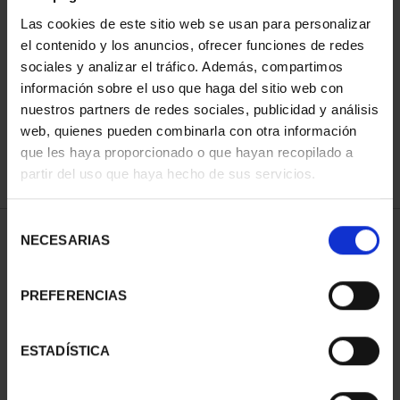
Las cookies de este sitio web se usan para personalizar
el contenido y los anuncios, ofrecer funciones de redes
ORDENAR POR:
sociales y analizar el tráfico. Además, compartimos
información sobre el uso que haga del sitio web con
nuestros partners de redes sociales, publicidad y análisis
web, quienes pueden combinarla con otra información
que les haya proporcionado o que hayan recopilado a
REFINAR
partir del uso que haya hecho de sus servicios.
Selección
1 Productos encontrados
NECESARIAS
de
consentimiento
PREFERENCIAS
ESTADÍSTICA