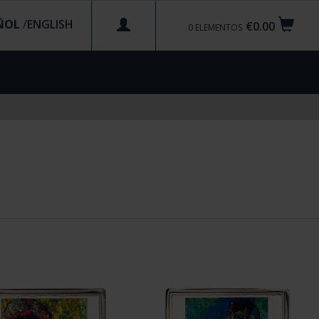
ÑOL
/
€0.00
0
ELEMENTOS