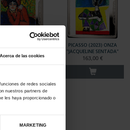
SSO (2023) ONZA "LA
PICASSO (2023) ONZA
SPERA (MARGOT)"
"JACQUELINE SENTADA"
Acerca de las cookies
163,00 €
163,00 €
 funciones de redes sociales
con nuestros partners de
ue les haya proporcionado o
MARKETING