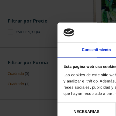
Filtrar por Precio
€50-€199,99
(6)
PICASSO (
"MUJER 
Consentimiento
163,
Filtrar por Forma
Esta página web usa cookie
Cuadrada
(5)
Las cookies de este sitio we
y analizar el tráfico. Ademá
Cuadrado
(1)
redes sociales, publicidad y
que hayan recopilado a parti
Selección
NECESARIAS
de