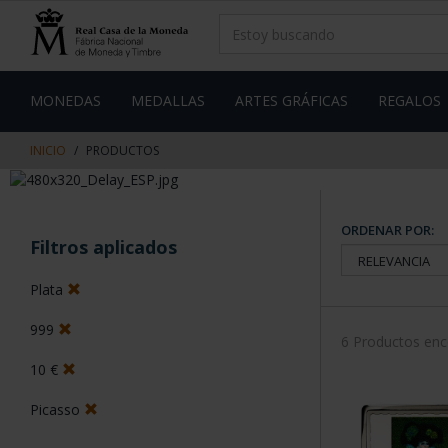
saltar
Saltar
al
al
contenido
men
de
navegacin
MONEDAS
MEDALLAS
ARTES GRÁFICAS
REGALOS
INICIO
PRODUCTOS
ORDENAR POR:
Filtros aplicados
Plata
999
6 Productos en
10 €
Picasso