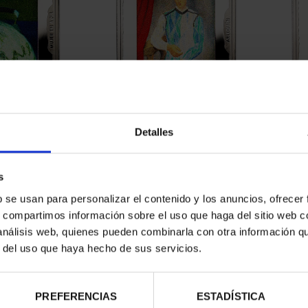
2023) ONZA
PICASSO (2023) ONZA
PICA
EN AZUL"
"ARLEQUÍN (LEÓNIDE)"
E
Detalles
00 €
163,00 €
s
b se usan para personalizar el contenido y los anuncios, ofrecer
s, compartimos información sobre el uso que haga del sitio web 
 análisis web, quienes pueden combinarla con otra información q
r del uso que haya hecho de sus servicios.
PREFERENCIAS
ESTADÍSTICA