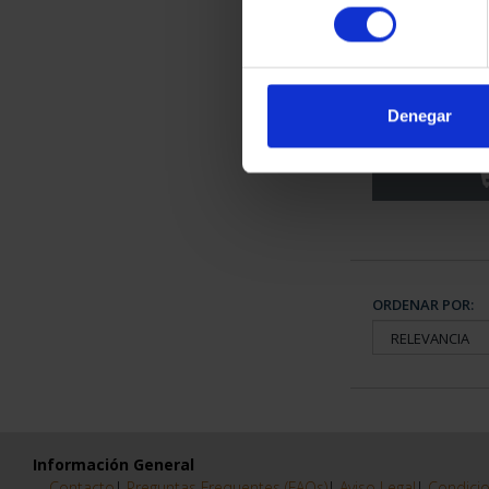
consentimiento
PICASSO (
"CORRIDA
Denegar
163
ORDENAR POR:
Información General
Contacto
|
Preguntas Frequentes (FAQs)
|
Aviso Legal
|
Condicio