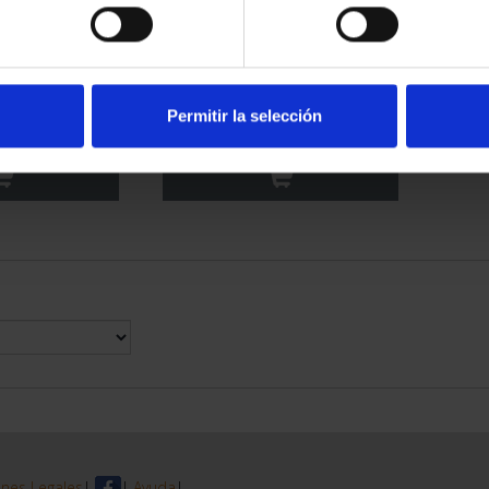
2023) ONZA
PICASSO (2023) ONZA
 DE TOROS"
"CABEZA DE MUJER LLO...
Permitir la selección
,00 €
163,00 €
nes Legales
|
|
Ayuda
|