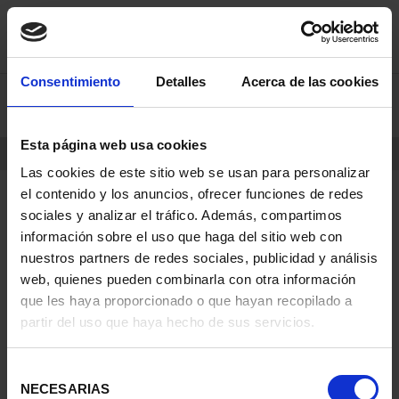
saltar
Saltar
Consentimiento
Detalles
Acerca de las cookies
0
al
al
contenido
men
de
Esta página web usa cookies
navegacin
INICIO
PRODUCTOS
Las cookies de este sitio web se usan para personalizar
el contenido y los anuncios, ofrecer funciones de redes
sociales y analizar el tráfico. Además, compartimos
información sobre el uso que haga del sitio web con
nuestros partners de redes sociales, publicidad y análisis
web, quienes pueden combinarla con otra información
que les haya proporcionado o que hayan recopilado a
partir del uso que haya hecho de sus servicios.
Selección
NECESARIAS
de