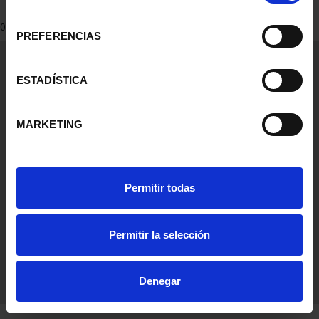
consentimiento
0 Productos encontrados
PREFERENCIAS
Información General
Contacto
ESTADÍSTICA
Preguntas Frequentes (FAQs)
Aviso Legal
MARKETING
Condiciones Legales
Ayuda
Permitir todas
Permitir la selección
Denegar