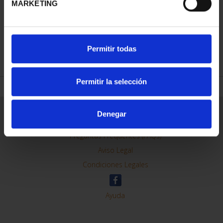
MARKETING
REFINAR
Permitir todas
Permitir la selección
Información General
Denegar
Contacto
Preguntas Frequentes (FAQs)
Aviso Legal
Condiciones Legales
Ayuda