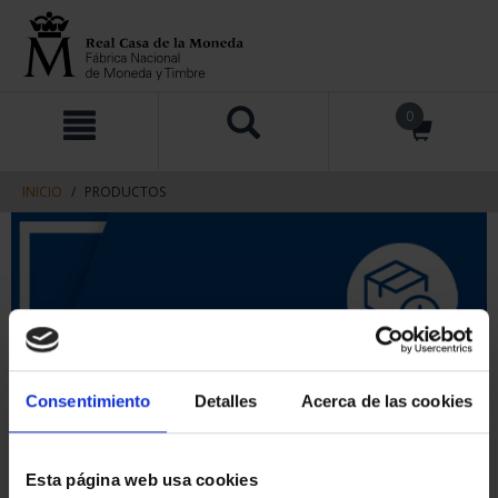
saltar
Saltar
0
al
al
contenido
men
de
navegacin
INICIO
PRODUCTOS
Consentimiento
Detalles
Acerca de las cookies
Esta página web usa cookies