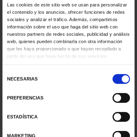
Las cookies de este sitio web se usan para personalizar
el contenido y los anuncios, ofrecer funciones de redes
sociales y analizar el tráfico. Además, compartimos
ORDENAR POR:
información sobre el uso que haga del sitio web con
nuestros partners de redes sociales, publicidad y análisis
web, quienes pueden combinarla con otra información
que les haya proporcionado o que hayan recopilado a
REFINAR
partir del uso que haya hecho de sus servicios.
Selección
NECESARIAS
de
1 Productos encontrados
consentimiento
PREFERENCIAS
ESTADÍSTICA
MARKETING