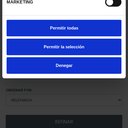
MARKETING
CIUDADES PATRIMONIO
SUSCRIPCIÓN CIUDADES
Permitir todas
DE LA HUMANIDAD
PATRIMONIO DE LA
COLE...
HU...
1.095,00 €
1.095,00 €
Permitir la selección
Sólo para usuarios
registrados
Denegar
ORDENAR POR:
REFINAR