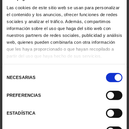
Las cookies de este sitio web se usan para personalizar
el contenido y los anuncios, ofrecer funciones de redes
ORDENAR POR:
sociales y analizar el tráfico. Además, compartimos
información sobre el uso que haga del sitio web con
nuestros partners de redes sociales, publicidad y análisis
web, quienes pueden combinarla con otra información
que les haya proporcionado o que hayan recopilado a
REFINAR
partir del uso que haya hecho de sus servicios.
Selección
2 Productos encontrados
NECESARIAS
de
consentimiento
PREFERENCIAS
ESTADÍSTICA