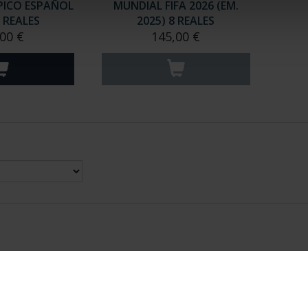
PICO ESPAÑOL
MUNDIAL FIFA 2026 (EM.
8 REALES
2025) 8 REALES
00 €
145,00 €
nes Legales
|
|
Ayuda
|