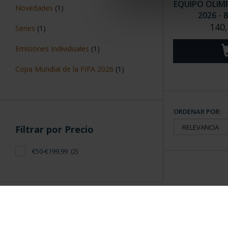
EQUIPO OLIM
Novedades
(1)
2026 - 
140,
Series
(1)
Emisiones Individuales
(1)
Copa Mundial de la FIFA 2026
(1)
ORDENAR POR:
Filtrar por Precio
€50-€199,99
(2)
Información General
Contacto
|
Preguntas Frequentes (FAQs)
|
Aviso Legal
|
Condicio