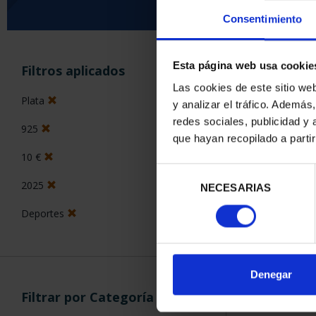
Consentimiento
ORDENAR POR:
Esta página web usa cookie
Filtros aplicados
Las cookies de este sitio we
Plata
y analizar el tráfico. Ademá
redes sociales, publicidad y
925
2 Productos en
que hayan recopilado a parti
10 €
Selección
2025
NECESARIAS
de
consentimiento
Deportes
Denegar
Filtrar por Categoría