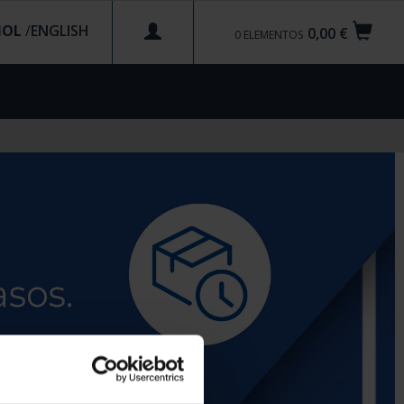
ÑOL
/
0,00 €
0
ELEMENTOS