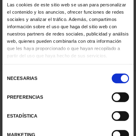
Las cookies de este sitio web se usan para personalizar
el contenido y los anuncios, ofrecer funciones de redes
sociales y analizar el tráfico. Además, compartimos
ORDENAR POR:
información sobre el uso que haga del sitio web con
nuestros partners de redes sociales, publicidad y análisis
web, quienes pueden combinarla con otra información
que les haya proporcionado o que hayan recopilado a
REFINAR
partir del uso que haya hecho de sus servicios.
Selección
NECESARIAS
de
1 Productos encontrados
consentimiento
PREFERENCIAS
ESTADÍSTICA
MARKETING