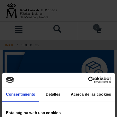
saltar
Saltar
0
al
al
contenido
men
de
navegacin
INICIO
PRODUCTOS
Consentimiento
Detalles
Acerca de las cookies
Esta página web usa cookies