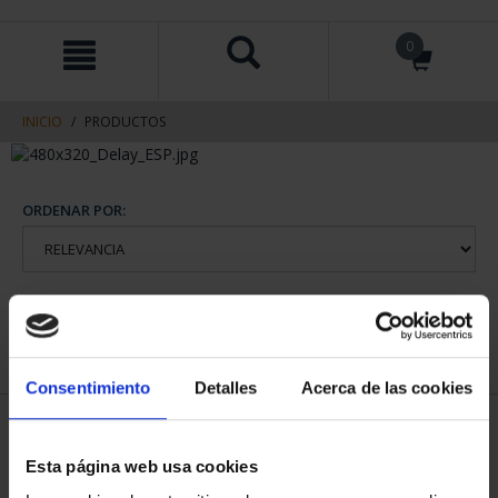
saltar
Saltar
0
al
al
contenido
men
de
navegacin
INICIO
PRODUCTOS
ORDENAR POR:
REFINAR
Consentimiento
Detalles
Acerca de las cookies
1 Productos encontrados
Esta página web usa cookies