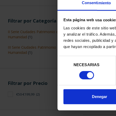
Consentimiento
Filtrar por Categoría
Esta página web usa cookie
Las cookies de este sitio we
II Serie Ciudades Patrimonio de la
y analizar el tráfico. Ademá
Humanidad
(1)
CIUDADES PAT
redes sociales, publicidad y
SALA
que hayan recopilado a parti
III Serie Ciudades Patrimonio de la
73,
Humanidad
(1)
Selección
NECESARIAS
de
consentimiento
Filtrar por Precio
€50-€199,99
(2)
ORDENAR POR:
Denegar