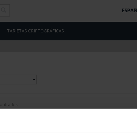
ESPA
TARJETAS CRIPTOGRÁFICAS
contrados