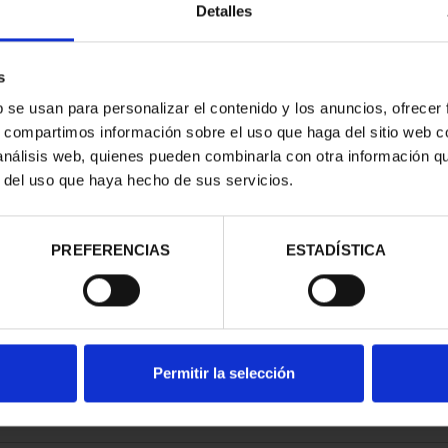
Detalles
s
b se usan para personalizar el contenido y los anuncios, ofrecer
s, compartimos información sobre el uso que haga del sitio web 
RIMONIO II -
CIUDADES PATRIMONIO III -
 análisis web, quienes pueden combinarla con otra información q
MANCA
SEGOVIA
r del uso que haya hecho de sus servicios.
00 €
73,00 €
PREFERENCIAS
ESTADÍSTICA
Permitir la selección