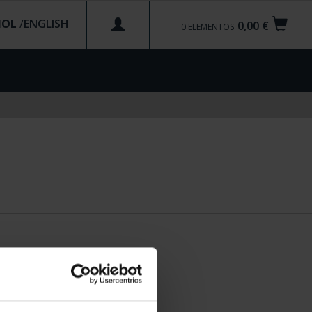
ÑOL
/
0,00 €
0
ELEMENTOS