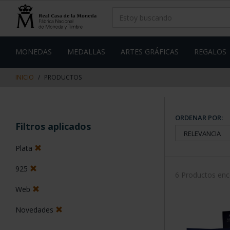
saltar
Saltar
al
al
contenido
men
de
navegacin
MONEDAS
MEDALLAS
ARTES GRÁFICAS
REGALOS
INICIO
PRODUCTOS