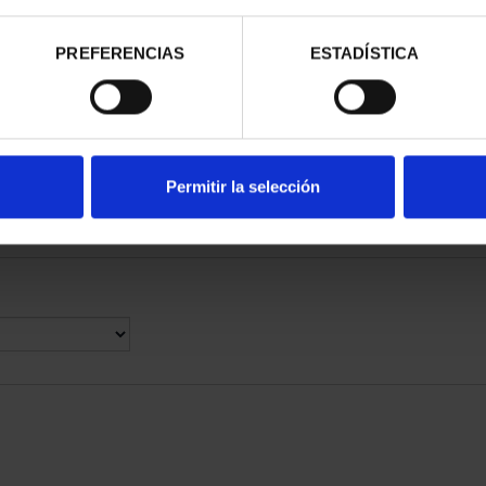
ONEDA 60 EUR
AÑO GAUDÍ - COLECCIÓN
AÑO 
26
MONEDAS PLATA
PREFERENCIAS
ESTADÍSTICA
00 €
420,00 €
Permitir la selección
Í - PARQUE
CANJE 60 EURO 2026
8 REALES
ACADEMIA DEL AIRE - P...
,00 €
60,00 €