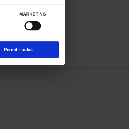
GAUDÍ - CASA MILÁ 8
AÑO GAUDÍ - SAGRADA
REALES
FAMILIA 8 REALES
MARKETING
140,00 €
140,00 €
Permitir todas