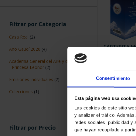
ORDENAR POR:
Filtros aplicados
Plata
925
6 Productos en
Web
Consentimiento
Novedades
Esta página web usa cookie
Las cookies de este sitio we
Filtrar por Categoría
y analizar el tráfico. Ademá
redes sociales, publicidad y
Casa Real
(2)
que hayan recopilado a parti