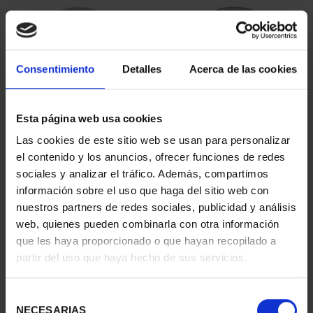
Consentimiento
Detalles
Acerca de las cookies
Esta página web usa cookies
CIUDADES PATRIMONIO
Las cookies de este sitio web se usan para personalizar
CIUDADES PATRIMONIO
II - CUENCA
II - SALAMANCA
el contenido y los anuncios, ofrecer funciones de redes
73,00 €
73,00 €
sociales y analizar el tráfico. Además, compartimos
información sobre el uso que haga del sitio web con
nuestros partners de redes sociales, publicidad y análisis
web, quienes pueden combinarla con otra información
que les haya proporcionado o que hayan recopilado a
partir del uso que haya hecho de sus servicios.
Selección
NECESARIAS
de