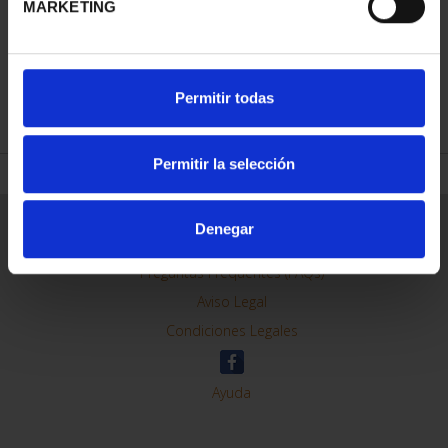
MARKETING
REFINAR
Permitir todas
Permitir la selección
Información General
Denegar
Contacto
Preguntas Frequentes (FAQs)
Aviso Legal
Condiciones Legales
Ayuda