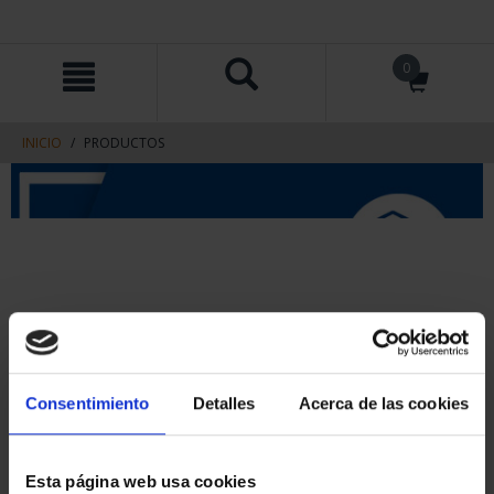
saltar
Saltar
0
al
al
contenido
men
de
navegacin
INICIO
PRODUCTOS
Consentimiento
Detalles
Acerca de las cookies
Esta página web usa cookies