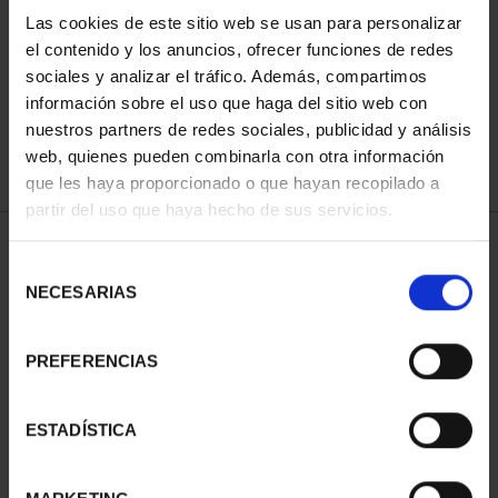
Las cookies de este sitio web se usan para personalizar
el contenido y los anuncios, ofrecer funciones de redes
ORDENAR POR:
sociales y analizar el tráfico. Además, compartimos
información sobre el uso que haga del sitio web con
nuestros partners de redes sociales, publicidad y análisis
web, quienes pueden combinarla con otra información
que les haya proporcionado o que hayan recopilado a
REFINAR
partir del uso que haya hecho de sus servicios.
Selección
NECESARIAS
de
1 Productos encontrados
consentimiento
PREFERENCIAS
ESTADÍSTICA