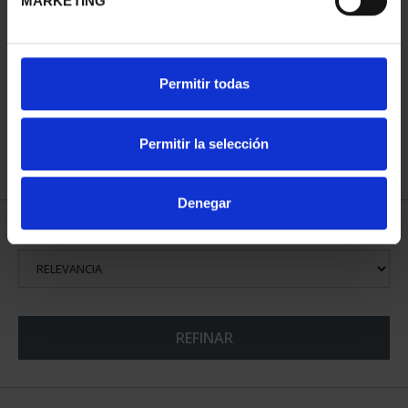
MARKETING
SUSCRIPCIÓN CIUDADES
Permitir todas
PATRIMONIO DE LA
HU...
1.095,00 €
Permitir la selección
Sólo para usuarios
registrados
Denegar
ORDENAR POR:
REFINAR