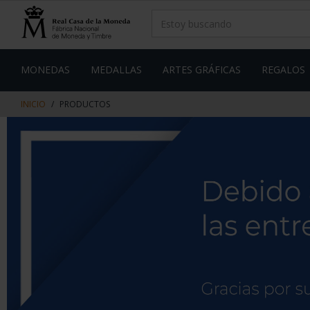
saltar
Saltar
al
al
contenido
men
de
navegacin
MONEDAS
MEDALLAS
ARTES GRÁFICAS
REGALOS
INICIO
PRODUCTOS