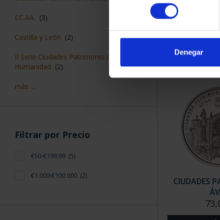
CIUDADES P
consentimiento
CÁC
CC.AA.
(3)
73,
Castilla y León
(2)
Denegar
II Serie Ciudades Patrimonio de la
Humanidad
(2)
más ...
Filtrar por Precio
€50-€199,99
(5)
€1.000-€100.000
(2)
CIUDADES P
ÁV
73,