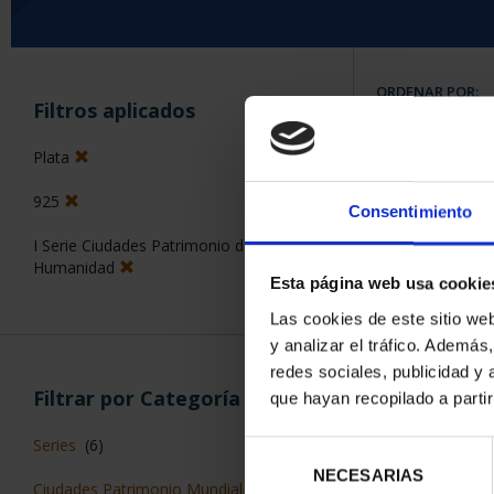
ORDENAR POR:
Filtros aplicados
Plata
925
Consentimiento
7 Productos en
I Serie Ciudades Patrimonio de la
Humanidad
Esta página web usa cookie
Las cookies de este sitio we
y analizar el tráfico. Ademá
redes sociales, publicidad y
Filtrar por Categoría
que hayan recopilado a parti
Series
(6)
Selección
NECESARIAS
de
Ciudades Patrimonio Mundial
(6)