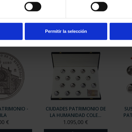
ATRIMONIO -
CIUDADES PATRIMONIO -
CIU
ERES
ALCALÁ DE HENARES
00 €
73,00 €
Permitir la selección
ATRIMONIO -
CIUDADES PATRIMONIO DE
SU
ILA
LA HUMANIDAD COLE...
PAT
00 €
1.095,00 €