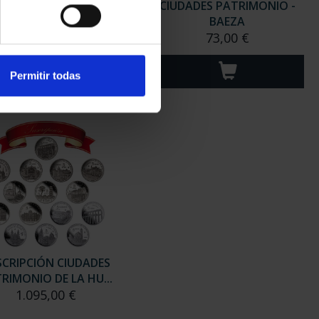
DADES PATRIMONIO -
CIUDADES PATRIMONIO -
CÓRDOBA
BAEZA
73,00 €
73,00 €
Permitir todas
SCRIPCIÓN CIUDADES
RIMONIO DE LA HU...
1.095,00 €