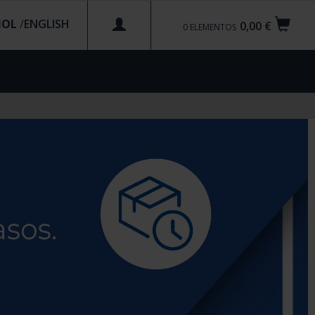
ÑOL
/
0,00 €
0
ELEMENTOS