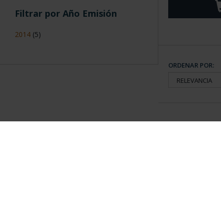
Filtrar por Año Emisión
2014
(5)
ORDENAR POR:
Información General
Contacto
|
Preguntas Frequentes (FAQs)
|
Aviso Legal
|
Condicio