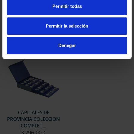
SUSCRIPCIÓN
SUSCRIPCIÓN
Permitir todas
CAPITALES DE
CAPITALES DE
PROVINCIA 3
PROVINCIA 4
949,00 €
949,00 €
Permitir la selección
Sólo para usuarios
Sólo para usuarios
registrados
registrados
Denegar
CAPITALES DE
PROVINCIA COLECCION
COMPLET...
3.796,00 €