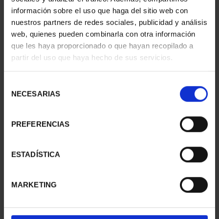
información sobre el uso que haga del sitio web con
nuestros partners de redes sociales, publicidad y análisis
web, quienes pueden combinarla con otra información
SUSCRIPCIÓN
SUSCRIPCIÓN
que les haya proporcionado o que hayan recopilado a
CAPITALES DE
CAPITALES DE
partir del uso que haya hecho de sus servicios.
PROVINCIA 1
PROVINCIA 2
949,00 €
949,00 €
Selección
Sólo para usuarios
Sólo para usuarios
NECESARIAS
de
registrados
registrados
consentimiento
PREFERENCIAS
ESTADÍSTICA
MARKETING