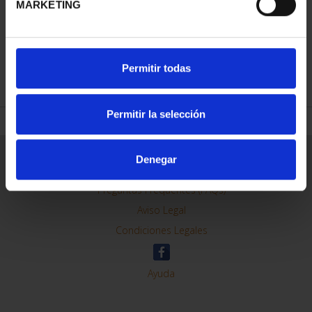
MARKETING
REFINAR
Permitir todas
Permitir la selección
Información General
Denegar
Contacto
Preguntas Frequentes (FAQs)
Aviso Legal
Condiciones Legales
Ayuda