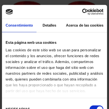
Consentimiento
Detalles
Acerca de las cookies
Esta página web usa cookies
SUSCRIPCIÓN
SUSCRIPCIÓN
Las cookies de este sitio web se usan para personalizar
CAPITALES DE
CAPITALES DE
el contenido y los anuncios, ofrecer funciones de redes
PROVINCIA 1
PROVINCIA 2
sociales y analizar el tráfico. Además, compartimos
949,00 €
949,00 €
información sobre el uso que haga del sitio web con
nuestros partners de redes sociales, publicidad y análisis
Sólo para usuarios
Sólo para usuarios
registrados
registrados
web, quienes pueden combinarla con otra información
que les haya proporcionado o que hayan recopilado a
partir del uso que haya hecho de sus servicios.
Selección