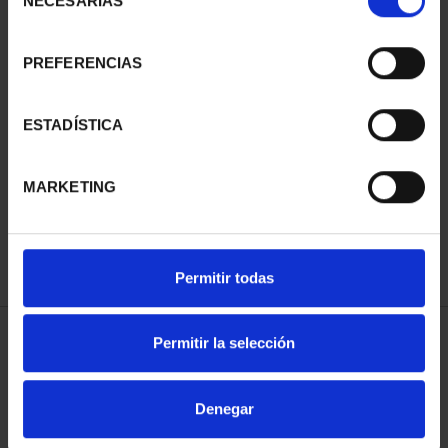
NECESARIAS
de
consentimiento
PREFERENCIAS
SUSCRIPCIÓN
SUSCRIPCIÓN
ESTADÍSTICA
CAPITALES DE
CAPITALES DE
PROVINCIA 3
PROVINCIA 4
MARKETING
949,00 €
949,00 €
Sólo para usuarios
Sólo para usuarios
registrados
registrados
Permitir todas
Permitir la selección
ORDENAR POR:
Denegar