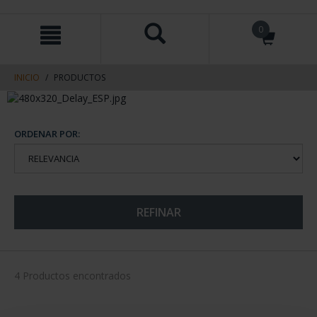
saltar
Saltar
0
al
al
contenido
men
de
navegacin
INICIO
PRODUCTOS
ORDENAR POR:
REFINAR
4 Productos encontrados