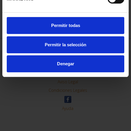
REFINAR
Permitir todas
Permitir la selección
Información General
Denegar
Contacto
Preguntas Frequentes (FAQs)
Aviso Legal
Condiciones Legales
Ayuda