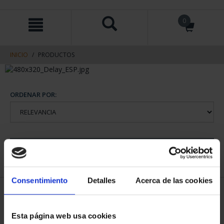
saltar
Saltar
0
al
al
contenido
men
de
navegacin
INICIO
PRODUCTOS
ORDENAR POR:
REFINAR
Consentimiento
Detalles
Acerca de las cookies
2 Productos encontrados
Esta página web usa cookies