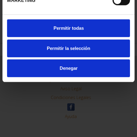
MARKETING
REFINAR
Permitir todas
Permitir la selección
Información General
Denegar
Contacto
Preguntas Frequentes (FAQs)
Aviso Legal
Condiciones Legales
Ayuda