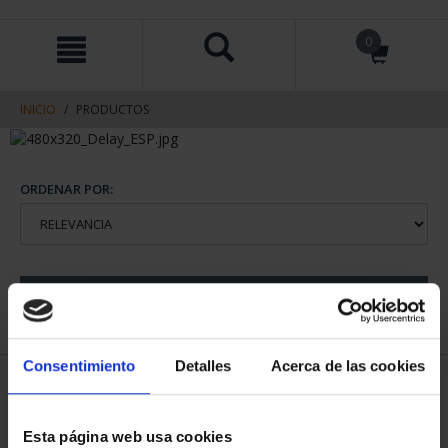
saltar
Saltar
0
al
al
contenido
men
de
navegacin
INICIO
PRODUCTOS
ORDENAR POR:
REFINAR
Consentimiento
Detalles
Acerca de las cookies
1 Productos encontrados
Esta página web usa cookies