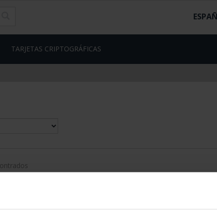
ESPA
TARJETAS CRIPTOGRÁFICAS
contrados