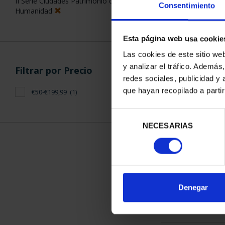
II Serie Ciudades Patrimonio de la
Consentimiento
Humanidad
Esta página web usa cookie
Las cookies de este sitio we
y analizar el tráfico. Ademá
Filtrar por Precio
CIUDADES PAT
redes sociales, publicidad y
SALA
que hayan recopilado a parti
€50-€199,99
(1)
73,
Selección
NECESARIAS
de
consentimiento
ORDENAR POR:
Denegar