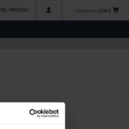
ÑOL
/
0,00 €
0
ELEMENTOS