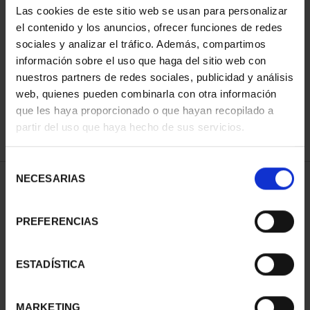
Las cookies de este sitio web se usan para personalizar
el contenido y los anuncios, ofrecer funciones de redes
sociales y analizar el tráfico. Además, compartimos
ORDENAR POR:
información sobre el uso que haga del sitio web con
nuestros partners de redes sociales, publicidad y análisis
web, quienes pueden combinarla con otra información
que les haya proporcionado o que hayan recopilado a
REFINAR
partir del uso que haya hecho de sus servicios.
Selección
NECESARIAS
de
1 Productos encontrados
consentimiento
PREFERENCIAS
ESTADÍSTICA
MARKETING