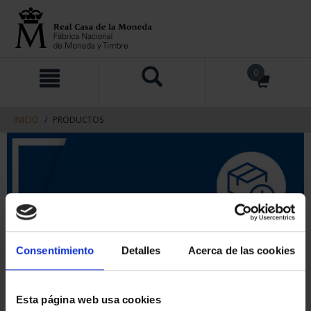
saltar
Saltar
0
al
al
contenido
men
de
navegacin
INICIO
PRODUCTOS
Consentimiento
Detalles
Acerca de las cookies
Esta página web usa cookies