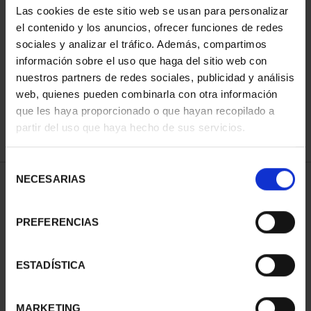
Las cookies de este sitio web se usan para personalizar
el contenido y los anuncios, ofrecer funciones de redes
sociales y analizar el tráfico. Además, compartimos
ORDENAR POR:
información sobre el uso que haga del sitio web con
nuestros partners de redes sociales, publicidad y análisis
web, quienes pueden combinarla con otra información
que les haya proporcionado o que hayan recopilado a
REFINAR
partir del uso que haya hecho de sus servicios.
Selección
NECESARIAS
de
2 Productos encontrados
consentimiento
PREFERENCIAS
ESTADÍSTICA
MARKETING