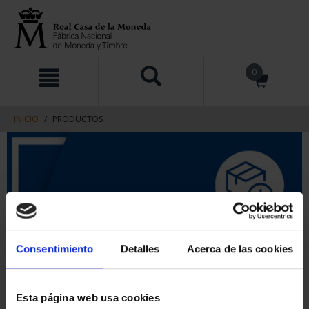
saltar
Saltar
0
al
al
contenido
men
de
navegacin
INICIO
PRODUCTOS
Consentimiento
Detalles
Acerca de las cookies
Esta página web usa cookies